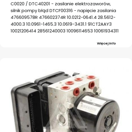
C0020 / DTC40201 - zasilanie elektrozaworów,
silnik pompy błąd DTCF00316 - napięcie zasilania
476609578R 476602374R 10.0212-0641.4 28.5612-
4000.3 10.0961-1465.3 10.0619-3431.1 91CT2AAY3
10021206414 28561240003 10096114653 10061934311
Więcej Info