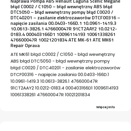
Naprawa Pompa ABS Renault Laguna Scenic Megane
błąd C0002 / C1050 – błąd wewnętrzny ABS błąd
DTC5050 – błąd wewnętrzny pompy błąd C0020 /
DTC40201 – zasilanie elektrozaworów DTCF00316 –
napięcie zasilania 00.0403-166D.1 10.0961-1419.3
10.0613-3826.1 476600047R 91CT2AAY2 10.0212-
0183.4 000403166D1 10096114193 10061338261
476600047R 10021201834 ATE MK-61 ATE MK61
Repair Oprava
ATE MK61 błąd C0002 / C1050 - błąd wewnętrzny
ABS błąd DTC5050 - błąd wewnętrzny pompy
błąd C0020 / DTC40201 - zasilanie elektrozaworów
DTCF00316 - napięcie zasilania 00.0403-166D.1
10.0961-1419.3 10.0613-3826.1 476600047R
91CT2AAY2 10.0212-0183.4 000403166D1 10096114193
10061338261 476600047R 10021201834
Więcej Info