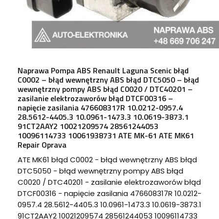
Naprawa Pompa ABS Renault Laguna Scenic błąd
C0002 – błąd wewnętrzny ABS błąd DTC5050 – błąd
wewnętrzny pompy ABS błąd C0020 / DTC40201 –
zasilanie elektrozaworów błąd DTCF00316 –
napięcie zasilania 476608317R 10.0212-0957.4
28.5612-4405.3 10.0961-1473.3 10.0619-3873.1
91CT2AAY2 10021209574 28561244053
10096114733 10061938731 ATE MK-61 ATE MK61
Repair Oprava
ATE MK61 błąd C0002 - błąd wewnętrzny ABS błąd
DTC5050 - błąd wewnętrzny pompy ABS błąd
C0020 / DTC40201 - zasilanie elektrozaworów błąd
DTCF00316 - napięcie zasilania 476608317R 10.0212-
0957.4 28.5612-4405.3 10.0961-1473.3 10.0619-3873.1
91CT2AAY2 10021209574 28561244053 10096114733