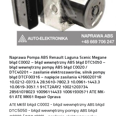
Naprawa Pompa ABS Renault Laguna Scenic Megane
błąd C0002 – błąd wewnętrzny ABS błąd DTC5050 –
błąd wewnętrzny pompy ABS błąd C0020 /
DTC40201 – zasilanie elektrozaworów, silnik pompy
błąd DTCF00316 – napięcie zasilania 476602071R
10.0212-0373.4 28.5610-7802.3 10.0961-1443.3
10.0619-3057.1 91CT2AAY2 10021203734
28561078023 10096114433 10061930571 ATE MK-
61 ATE MK61 Repair Oprava
ATE MK61 błąd C0002 - błąd wewnętrzny ABS błąd
DTC5050 - błąd wewnętrzny pompy ABS błąd