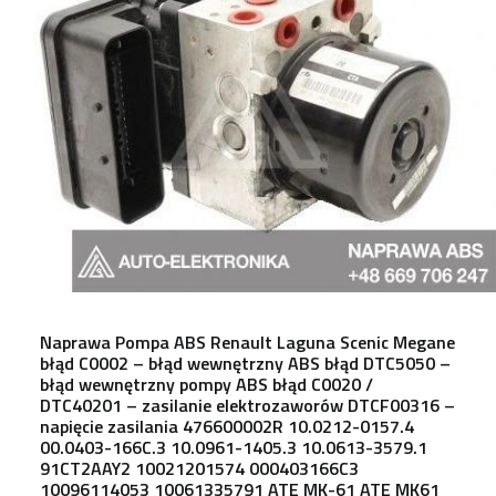
Naprawa Pompa ABS Renault Laguna Scenic Megane
błąd C0002 – błąd wewnętrzny ABS błąd DTC5050 –
błąd wewnętrzny pompy ABS błąd C0020 /
DTC40201 – zasilanie elektrozaworów DTCF00316 –
napięcie zasilania 476600002R 10.0212-0157.4
00.0403-166C.3 10.0961-1405.3 10.0613-3579.1
91CT2AAY2 10021201574 000403166C3
10096114053 10061335791 ATE MK-61 ATE MK61