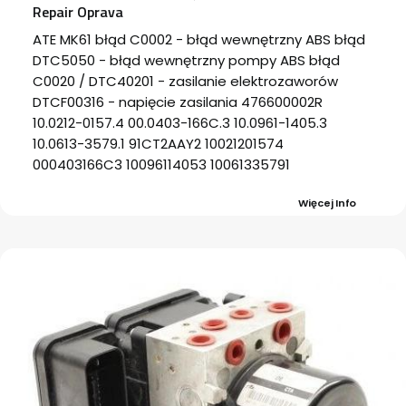
Repair Oprava
ATE MK61 błąd C0002 - błąd wewnętrzny ABS błąd
DTC5050 - błąd wewnętrzny pompy ABS błąd
C0020 / DTC40201 - zasilanie elektrozaworów
DTCF00316 - napięcie zasilania 476600002R
10.0212-0157.4 00.0403-166C.3 10.0961-1405.3
10.0613-3579.1 91CT2AAY2 10021201574
000403166C3 10096114053 10061335791
Więcej Info