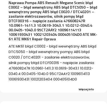
Naprawa Pompa ABS Renault Megane Scenic błąd
C0002 – błąd wewnętrzny ABS błąd DTC5050 – błąd
wewnętrzny pompy ABS błąd C0020 / DTC40201 –
zasilanie elektrozaworów, silnik pompy błąd
DTCF00316 – napięcie zasilania 476608247R
10.0961-1411.3 10.0619-3043.1 10.0212-0340.4
00.0405-104D.0 95CT2AAY2 10096114113
10061930431 10021203404 000405104D0 ATE MK-
61 ATE MK61 Repair Oprava
ATE MK61 błąd C0002 - błąd wewnętrzny ABS błąd
DTC5050 - błąd wewnętrzny pompy ABS błąd
C0020 / DTC40201 - zasilanie elektrozaworów,
silnik pompy błąd DTCF00316 - napięcie zasilania
476608247R 10.0961-1411.3 10.0619-3043.1 10.0212-
0340.4 00.0405-104D.0 95CT2AAY2 10096114113
10061930431 10021203404 000405104D0
Więcej Info