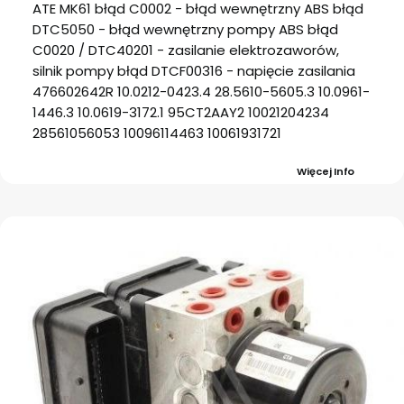
ATE MK61 błąd C0002 - błąd wewnętrzny ABS błąd
DTC5050 - błąd wewnętrzny pompy ABS błąd
C0020 / DTC40201 - zasilanie elektrozaworów,
silnik pompy błąd DTCF00316 - napięcie zasilania
476602642R 10.0212-0423.4 28.5610-5605.3 10.0961-
1446.3 10.0619-3172.1 95CT2AAY2 10021204234
28561056053 10096114463 10061931721
Więcej Info