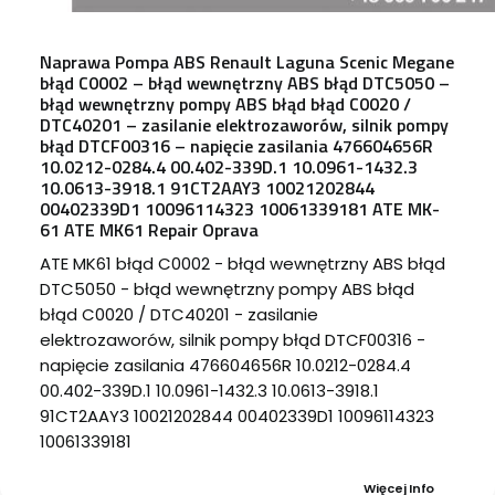
Naprawa Pompa ABS Renault Laguna Scenic Megane
błąd C0002 – błąd wewnętrzny ABS błąd DTC5050 –
błąd wewnętrzny pompy ABS błąd błąd C0020 /
DTC40201 – zasilanie elektrozaworów, silnik pompy
błąd DTCF00316 – napięcie zasilania 476604656R
10.0212-0284.4 00.402-339D.1 10.0961-1432.3
10.0613-3918.1 91CT2AAY3 10021202844
00402339D1 10096114323 10061339181 ATE MK-
61 ATE MK61 Repair Oprava
ATE MK61 błąd C0002 - błąd wewnętrzny ABS błąd
DTC5050 - błąd wewnętrzny pompy ABS błąd
błąd C0020 / DTC40201 - zasilanie
elektrozaworów, silnik pompy błąd DTCF00316 -
napięcie zasilania 476604656R 10.0212-0284.4
00.402-339D.1 10.0961-1432.3 10.0613-3918.1
91CT2AAY3 10021202844 00402339D1 10096114323
10061339181
Więcej Info