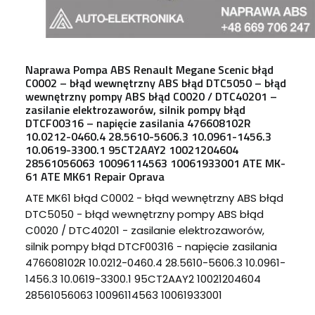
Naprawa Pompa ABS Renault Megane Scenic błąd
C0002 – błąd wewnętrzny ABS błąd DTC5050 – błąd
wewnętrzny pompy ABS błąd C0020 / DTC40201 –
zasilanie elektrozaworów, silnik pompy błąd
DTCF00316 – napięcie zasilania 476608102R
10.0212-0460.4 28.5610-5606.3 10.0961-1456.3
10.0619-3300.1 95CT2AAY2 10021204604
28561056063 10096114563 10061933001 ATE MK-
61 ATE MK61 Repair Oprava
ATE MK61 błąd C0002 - błąd wewnętrzny ABS błąd
DTC5050 - błąd wewnętrzny pompy ABS błąd
C0020 / DTC40201 - zasilanie elektrozaworów,
silnik pompy błąd DTCF00316 - napięcie zasilania
476608102R 10.0212-0460.4 28.5610-5606.3 10.0961-
1456.3 10.0619-3300.1 95CT2AAY2 10021204604
28561056063 10096114563 10061933001