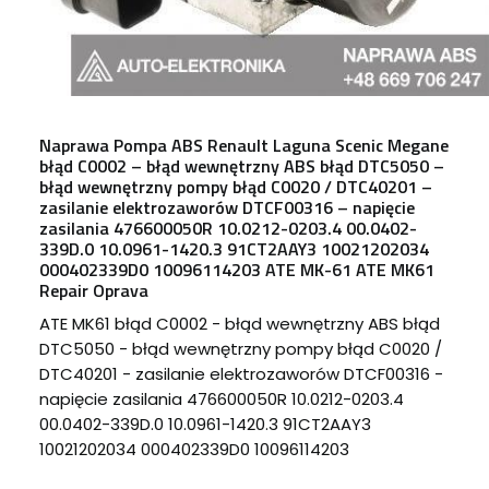
Naprawa Pompa ABS Renault Laguna Scenic Megane
błąd C0002 – błąd wewnętrzny ABS błąd DTC5050 –
błąd wewnętrzny pompy błąd C0020 / DTC40201 –
zasilanie elektrozaworów DTCF00316 – napięcie
zasilania 476600050R 10.0212-0203.4 00.0402-
339D.0 10.0961-1420.3 91CT2AAY3 10021202034
000402339D0 10096114203 ATE MK-61 ATE MK61
Repair Oprava
ATE MK61 błąd C0002 - błąd wewnętrzny ABS błąd
DTC5050 - błąd wewnętrzny pompy błąd C0020 /
DTC40201 - zasilanie elektrozaworów DTCF00316 -
napięcie zasilania 476600050R 10.0212-0203.4
00.0402-339D.0 10.0961-1420.3 91CT2AAY3
10021202034 000402339D0 10096114203