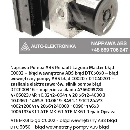
Naprawa Pompa ABS Renault Laguna Master błąd
C0002 – błąd wewnętrzny ABS błąd DTC5050 – błąd
wewnętrzny pompy ABS błąd C0020 / DTC40201 –
zasilanie elektrozaworów, silnik pompy błąd
DTCF00316 – napięcie zasilania 476609578R
476602374R 10.0212-0641.4 28.5612-4000.3
10.0961-1465.3 10.0619-3431.1 91CT2AAY3
10021206414 28561240003 10096114653
10061934311 ATE MK-61 ATE MK61 Repair Oprava
ATE MK61 błąd C0002 - błąd wewnętrzny ABS błąd
DTC5050 - błąd wewnętrzny pompy ABS błąd