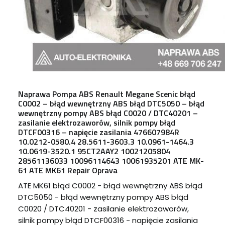
Naprawa Pompa ABS Renault Megane Scenic błąd
C0002 – błąd wewnętrzny ABS błąd DTC5050 – błąd
wewnętrzny pompy ABS błąd C0020 / DTC40201 –
zasilanie elektrozaworów, silnik pompy błąd
DTCF00316 – napięcie zasilania 476607984R
10.0212-0580.4 28.5611-3603.3 10.0961-1464.3
10.0619-3520.1 95CT2AAY2 10021205804
28561136033 10096114643 10061935201 ATE MK-
61 ATE MK61 Repair Oprava
ATE MK61 błąd C0002 - błąd wewnętrzny ABS błąd
DTC5050 - błąd wewnętrzny pompy ABS błąd
C0020 / DTC40201 - zasilanie elektrozaworów,
silnik pompy błąd DTCF00316 - napięcie zasilania