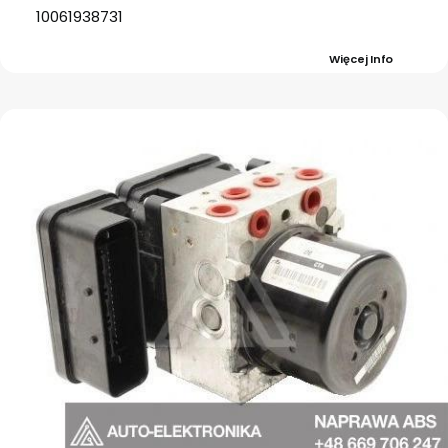
10061938731
Więcej Info