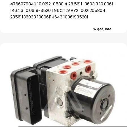
476607984R 10.0212-0580.4 28.5611-3603.3 10.0961-
1464.3 10.0619-3520.1 95CT2AAY2 10021205804
28561136033 10096114643 10061935201
Więcej Info