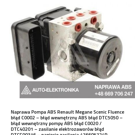
Naprawa Pompa ABS Renault Megane Scenic Fluence
błąd C0002 – błąd wewnętrzny ABS błąd DTC5050 –
błąd wewnętrzny pompy ABS błąd C0020 /
DTC40201 – zasilanie elektrozaworów błąd
DTCF00316 – napięcie zasilania 476605724R