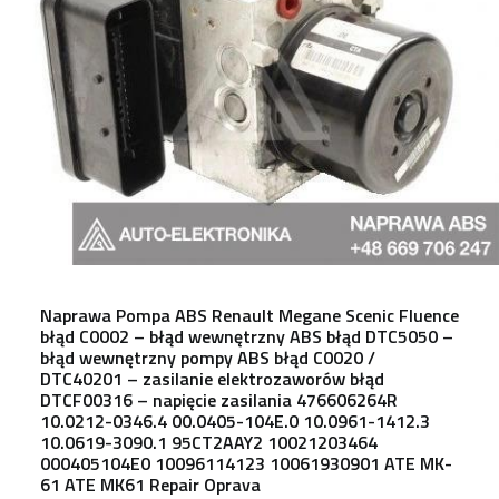
Naprawa Pompa ABS Renault Megane Scenic Fluence
błąd C0002 – błąd wewnętrzny ABS błąd DTC5050 –
błąd wewnętrzny pompy ABS błąd C0020 /
DTC40201 – zasilanie elektrozaworów błąd
DTCF00316 – napięcie zasilania 476606264R
10.0212-0346.4 00.0405-104E.0 10.0961-1412.3
10.0619-3090.1 95CT2AAY2 10021203464
000405104E0 10096114123 10061930901 ATE MK-
61 ATE MK61 Repair Oprava