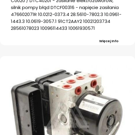
C0020 / DTC40201 - zasilanie elektrozaworów,
silnik pompy błąd DTCF00316 - napięcie zasilania
476602071R 10.0212-0373.4 28.5610-7802.3 10.0961-
1443.3 10.0619-3057.1 91CT2AAY2 10021203734
28561078023 10096114433 10061930571
Więcej Info