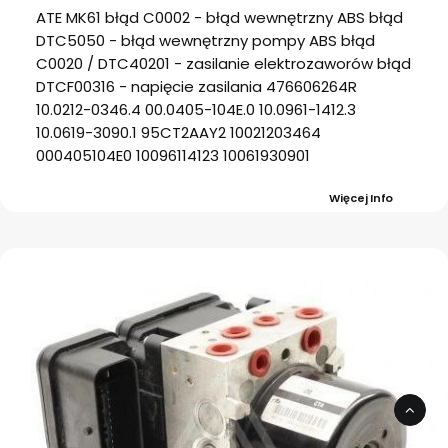
ATE MK61 błąd C0002 - błąd wewnętrzny ABS błąd
DTC5050 - błąd wewnętrzny pompy ABS błąd
C0020 / DTC40201 - zasilanie elektrozaworów błąd
DTCF00316 - napięcie zasilania 476606264R
10.0212-0346.4 00.0405-104E.0 10.0961-1412.3
10.0619-3090.1 95CT2AAY2 10021203464
000405104E0 10096114123 10061930901
Więcej Info