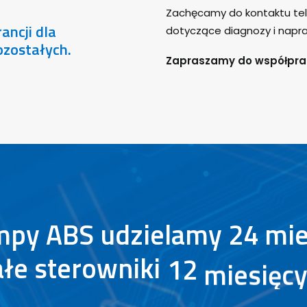
Zachęcamy do kontaktu tel
rancji
dla
dotyczące diagnozy i napra
ozostałych.
Zapraszamy do współpra
mpy
ABS
udzielamy
24
mie
ałe
sterowniki
12
miesięc