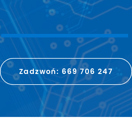
S
P
R
A
W
N
I
E
Zadzwoń: 669 706 247