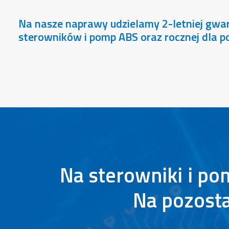
Na nasze naprawy udzielamy
2-letniej gwa
sterowników i pomp ABS oraz rocznej dla p
Na
sterowniki
i
po
Na
pozost