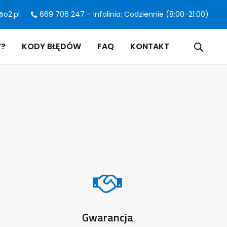
@o2.pl
669 706 247 – Infolinia: Codziennie (8:00-21:00)
Y?
KODY BŁĘDÓW
FAQ
KONTAKT
Gwarancja