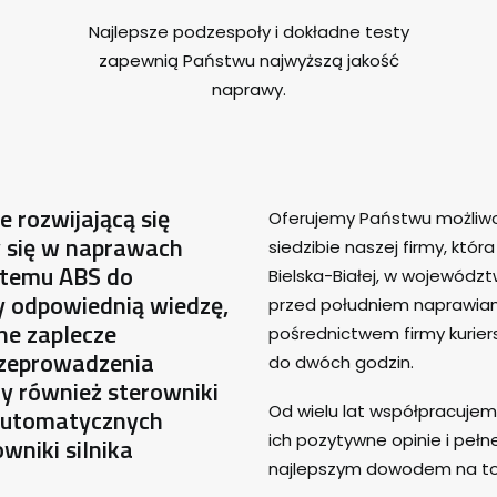
Najlepsze podzespoły i dokładne testy
zapewnią Państwu najwyższą jakość
naprawy.
rozwijającą się
Oferujemy Państwu możliwo
y się w naprawach
siedzibie naszej firmy, któ
stemu ABS do
Bielska-Białej, w województ
 odpowiednią wiedzę,
przed południem naprawia
ne zaplecze
pośrednictwem firmy kuriers
rzeprowadzenia
do dwóch godzin.
y również sterowniki
Od wielu lat współpracujemy
automatycznych
ich pozytywne opinie i peł
wniki silnika
najlepszym dowodem na to,