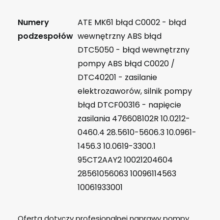
Numery
ATE MK61 błąd C0002 - błąd
podzespołów
wewnętrzny ABS błąd
DTC5050 - błąd wewnętrzny
pompy ABS błąd C0020 /
DTC40201 - zasilanie
elektrozaworów, silnik pompy
błąd DTCF00316 - napięcie
zasilania 476608102R 10.0212-
0460.4 28.5610-5606.3 10.0961-
1456.3 10.0619-3300.1
95CT2AAY2 10021204604
28561056063 10096114563
10061933001
Oferta dotyczy profesjonalnej naprawy pompy