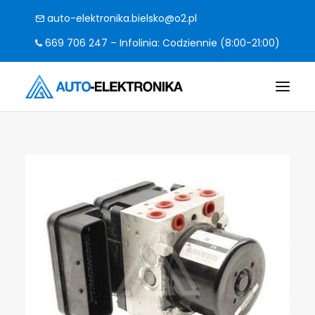
auto-elektronika.bielsko@o2.pl
669 706 247 – Infolinia: Codziennie (8:00-21:00)
O FIRMIE
POMPY I STEROWNIKI
CO NAPRAWIAMY?
KODY BŁĘDÓW
FAQ
KONTAKT