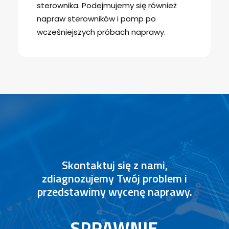
sterownika. Podejmujemy się również
napraw sterowników i pomp po
wcześniejszych próbach naprawy.
Skontaktuj się z nami,
zdiagnozujemy Twój problem i
przedstawimy wycenę naprawy.
S
P
R
A
W
N
I
E