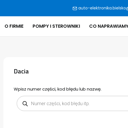
auto-elektronika.bielsko
O FIRMIE
POMPY I STEROWNIKI
CO NAPRAWIAM
Dacia
Wpisz numer części, kod błędu lub nazwę.
Products
search