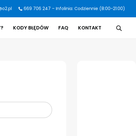
@o2.pl
669 706 247 – Infolinia: Codziennie (8:00-21:00)
Y?
KODY BŁĘDÓW
FAQ
KONTAKT