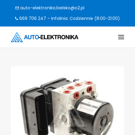
auto-elektronika.bielsko@o2.pl
669 706 247 – Infolinia: Codziennie (8:00-21:00)
O FIRMIE
POMPY I STEROWNIKI
CO NAPRAWIAMY?
KODY BŁĘDÓW
FAQ
KONTAKT