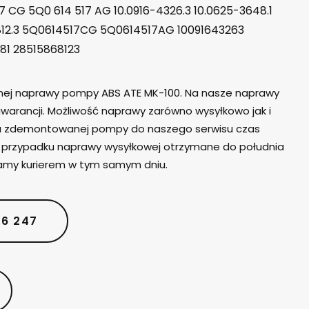
7 CG 5Q0 614 517 AG 10.0916-4326.3 10.0625-3648.1
812.3 5Q0614517CG 5Q0614517AG 10091643263
81 28515868123
lnej naprawy pompy ABS ATE MK-100. Na nasze naprawy
warancji. Możliwość naprawy zarówno wysyłkowo jak i
iu zdemontowanej pompy do naszego serwisu czas
W przypadku naprawy wysyłkowej otrzymane do południa
amy kurierem w tym samym dniu.
06 247