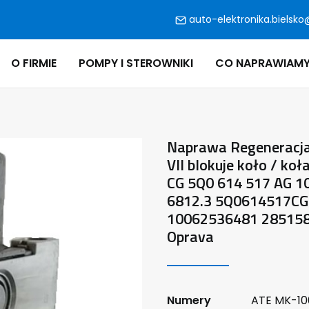
auto-elektronika.bielsko
O FIRMIE
POMPY I STEROWNIKI
CO NAPRAWIAM
Naprawa Regeneracja
VII blokuje koło / ko
CG 5Q0 614 517 AG 1
6812.3 5Q0614517C
10062536481 285158
Oprava
Numery
ATE MK-100