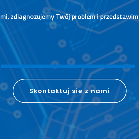
nami, zdiagnozujemy Twój problem i przedstawi
S
P
R
A
W
N
I
E
Skontaktuj sie z nami