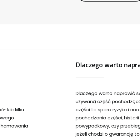
Dlaczego warto napra
Dlaczego warto naprawić s
używaną część pochodzącą 
ł lub kilku
części to spore ryzyko i na
cowego
pochodzenia części, historii
s hamowania
powypadkowy, czy przebieg
jeżeli chodzi o gwarancję t