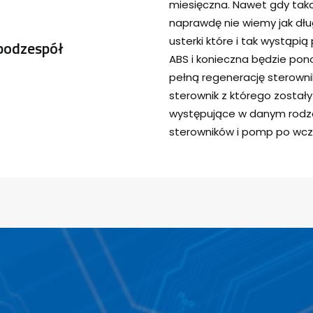
miesięczna. Nawet gdy tak
naprawdę nie wiemy jak dłu
usterki które i tak wystąp
podzespół
ABS i konieczna będzie pon
pełną regenerację sterown
sterownik z którego został
występujące w danym rodza
sterowników i pomp po wcz