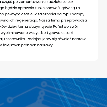
a część po zamontowaniu zadziała to tak
go będzie sprawnie funkcjonować, gdyż są to
ią po pewnym czasie w zależności od typu pompy
owna ich regeneracja. Nasza firma przeprowadza
ików dzięki temu otrzymujecie Państwo swój
y wyeliminowane wszystkie typowe usterki
ju sterownika. Podejmujemy się również napraw
eśniejszych próbach naprawy.