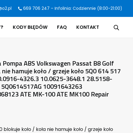
@o2.pl
669 706 247 – Infolinia: Codziennie (8:00-21:00)
Y?
KODY BŁĘDÓW
FAQ
KONTAKT
 Pompa ABS Volkswagen Passat B8 Golf
ła nie hamuje koło / grzeje koło 5Q0 614 517
0.0916-4326.3 10.0625-3648.1 28.5158-
G 5Q0614517AG 10091643263
68123 ATE MK-100 ATE MK100 Repair
 blokuje koło / koła nie hamuje koło / grzeje koło