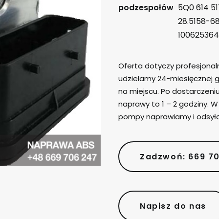
podzespołów
5Q0 614 51
28.5158-6
100625364
Oferta dotyczy profesjona
udzielamy 24-miesięcznej g
na miejscu. Po dostarczen
naprawy to 1 – 2 godziny. 
pompy naprawiamy i odsył
Zadzwoń: 669 7
Napisz do nas