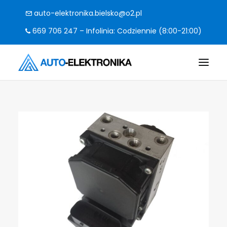
auto-elektronika.bielsko@o2.pl
669 706 247 – Infolinia: Codziennie (8:00-21:00)
O FIRMIE
POMPY I STEROWNIKI
CO NAPRAWIAMY?
KODY BŁĘDÓW
FAQ
KONTAKT