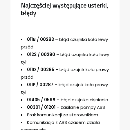
Najczęściej występujące usterki,
błędy
011B / 00283
– błąd czujnika koła lewy
przód
0122 / 00290
– błąd czujnika koła lewy
tył
011D / 00285
– błąd czujnik koła prawy
przód
011F / 00287
– błąd czujnik koła prawy
tył
01435 / 059B
– błąd czujnika ciśnienia
00301 / 01201
– zasilanie pompy ABS
Brak komunikacji ze sterownikiem
Komunikacja z ABS czasem działa
czasem nie