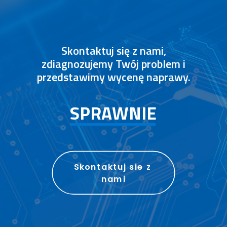
Skontaktuj się z nami,
zdiagnozujemy Twój problem i
przedstawimy wycenę naprawy.
S
P
R
A
W
N
I
E
Skontaktuj sie z 
nami