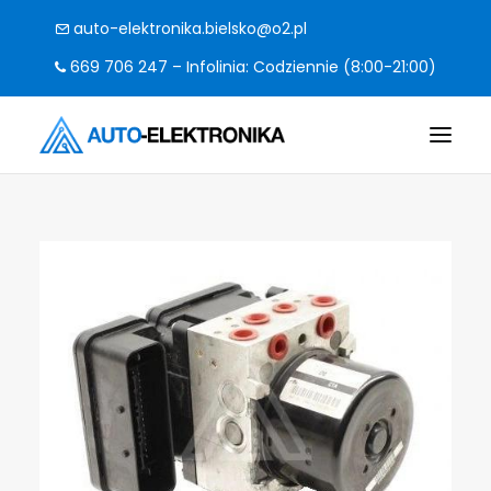
auto-elektronika.bielsko@o2.pl
669 706 247 – Infolinia: Codziennie (8:00-21:00)
O FIRMIE
POMPY I STEROWNIKI
CO NAPRAWIAMY?
KODY BŁĘDÓW
FAQ
KONTAKT