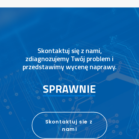
Skontaktuj się z nami,
zdiagnozujemy Twój problem i
przedstawimy wycenę naprawy.
S
P
R
A
W
N
I
E
Skontaktuj sie z 
nami