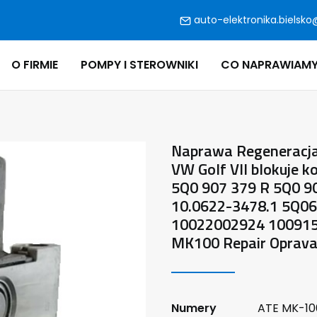
auto-elektronika.bielsko
O FIRMIE
POMPY I STEROWNIKI
CO NAPRAWIAM
Naprawa Regeneracja
VW Golf VII blokuje k
5Q0 907 379 R 5Q0 9
10.0622-3478.1 5Q0
10022002924 100915
MK100 Repair Oprav
Numery
ATE MK-100