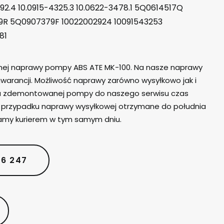
92.4 10.0915-4325.3 10.0622-3478.1 5Q0614517Q
R 5Q0907379F 10022002924 10091543253
81
lnej naprawy pompy ABS ATE MK-100. Na nasze naprawy
warancji. Możliwość naprawy zarówno wysyłkowo jak i
iu zdemontowanej pompy do naszego serwisu czas
W przypadku naprawy wysyłkowej otrzymane do południa
amy kurierem w tym samym dniu.
06 247