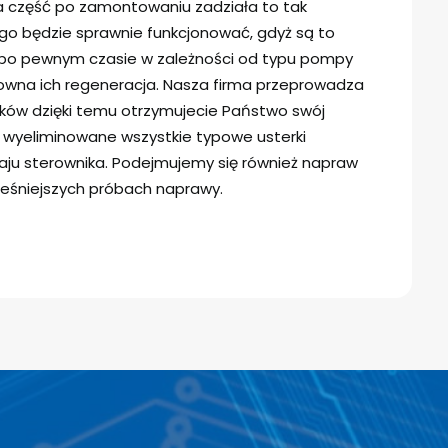
a część po zamontowaniu zadziała to tak
go będzie sprawnie funkcjonować, gdyż są to
ią po pewnym czasie w zależności od typu pompy
owna ich regeneracja. Nasza firma przeprowadza
ików dzięki temu otrzymujecie Państwo swój
y wyeliminowane wszystkie typowe usterki
ju sterownika. Podejmujemy się również napraw
eśniejszych próbach naprawy.