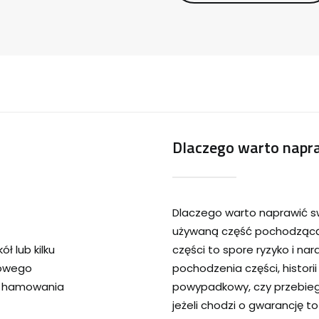
Dlaczego warto napra
Dlaczego warto naprawić s
używaną część pochodzącą 
ł lub kilku
części to spore ryzyko i na
cowego
pochodzenia części, historii
s hamowania
powypadkowy, czy przebieg
jeżeli chodzi o gwarancję t