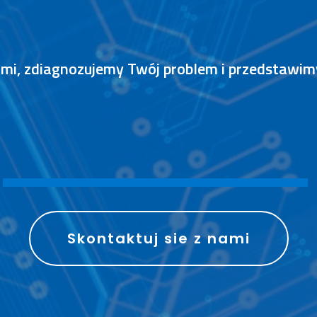
nami, zdiagnozujemy Twój problem i przedstawi
S
P
R
A
W
N
I
E
Skontaktuj sie z nami