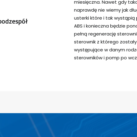
miesięczna. Nawet gdy tak
naprawdę nie wiemy jak dłu
usterki które i tak wystąp
podzespół
ABS i konieczna będzie pon
pełną regenerację sterown
sterownik z którego został
występujące w danym rodza
sterowników i pomp po wcz