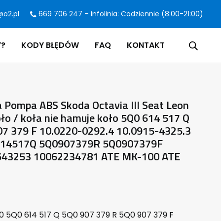
@o2.pl
669 706 247 – Infolinia: Codziennie (8:00-21:00)
Y?
KODY BŁĘDÓW
FAQ
KONTAKT
 Pompa ABS Skoda Octavia III Seat Leon
oło / koła nie hamuje koło 5Q0 614 517 Q
07 379 F 10.0220-0292.4 10.0915-4325.3
614517Q 5Q0907379R 5Q0907379F
43253 10062234781 ATE MK-100 ATE
a
 5Q0 614 517 Q 5Q0 907 379 R 5Q0 907 379 F