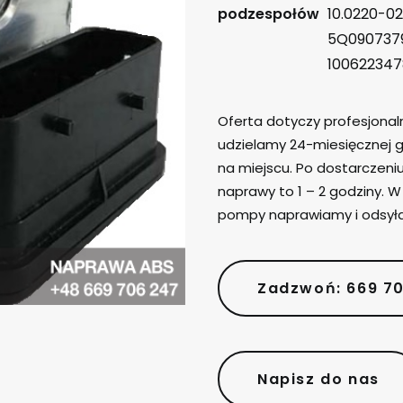
podzespołów
10.0220-02
5Q0907379
100622347
Oferta dotyczy profesjona
udzielamy 24-miesięcznej g
na miejscu. Po dostarczen
naprawy to 1 – 2 godziny. 
pompy naprawiamy i odsył
Zadzwoń: 669 7
Napisz do nas