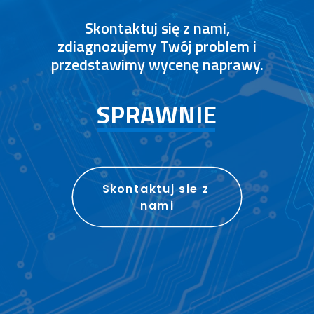
Skontaktuj się z nami,
zdiagnozujemy Twój problem i
przedstawimy wycenę naprawy.
S
P
R
A
W
N
I
E
Skontaktuj sie z 
nami