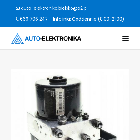
auto-elektronika.bielsko@o2.pl
669 706 247 – Infolinia: Codziennie (8:00-21:00)
O FIRMIE
POMPY I STEROWNIKI
CO NAPRAWIAMY?
KODY BŁĘDÓW
FAQ
KONTAKT