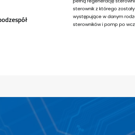
pełną regenerację sterown
sterownik z którego został
występujące w danym rodza
podzespół
sterowników i pomp po wcz