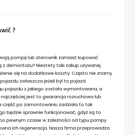
wić ?
woją pompę lub sterownik zamiast kupować
z demontażu? Niestety taki zakup używanej
rażenie się na dodatkowe koszty. Często nie znamy
 pojazdu zwłaszcza jeżeli był to pojazd
u pojazdu z jakiego została wymontowana, a
o najczęściej jest to gwarancja rozruchowa lub
a część po zamontowaniu zadziała to tak
go będzie sprawnie funkcjonować, gdyż są to
ią po pewnym czasie w zależności od typu pompy
owna ich regeneracja. Nasza firma przeprowadza