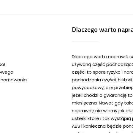
Dlaczego warto napra
Dlaczego warto naprawić s
kół
używaną część pochodzącą 
cowego
części to spore ryzyko i na
s hamowania
pochodzenia części, historii
powypadkowy, czy przebieg
jeżeli chodzi o gwarancję t
miesięczna. Nawet gdy tak
naprawdę nie wiemy jak dłu
usterki które i tak wystąp
ABS i konieczna będzie pon