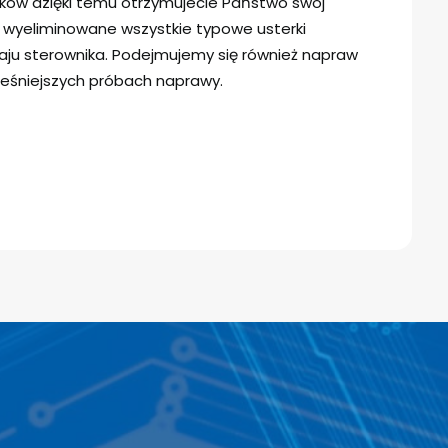
ików dzięki temu otrzymujecie Państwo swój
y wyeliminowane wszystkie typowe usterki
ju sterownika. Podejmujemy się również napraw
eśniejszych próbach naprawy.