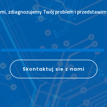
nami, zdiagnozujemy Twój problem i przedstawi
S
P
R
A
W
N
I
E
Skontaktuj sie z nami