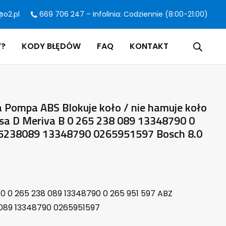
@o2.pl
669 706 247 – Infolinia: Codziennie (8:00-21:00)
Y?
KODY BŁĘDÓW
FAQ
KONTAKT
Pompa ABS Blokuje koło / nie hamuje koło
orsa D Meriva B 0 265 238 089 13348790 0
5238089 13348790 0265951597 Bosch 8.0
0 0 265 238 089 13348790 0 265 951 597 ABZ
089 13348790 0265951597