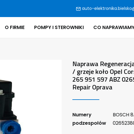
auto-elektronika.bielsko
O FIRMIE
POMPY I STEROWNIKI
CO NAPRAWIAM
Naprawa Regeneracja 
/ grzeje koło Opel C
265 951 597 ABZ 026
Repair Oprava
Numery
BOSCH 8.
podzespołów
0265238