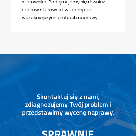
sterownika. Podejmujemy się również
napraw sterowników i pomp po
wcześniejszych próbach naprawy.
Skontaktuj się z nami,
zdiagnozujemy Twój problem i
przedstawimy wycenę naprawy.
P
R
O
F
E
S
J
O
N
A
L
N
I
E