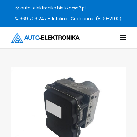
auto-elektronika.bielsko@o2.pl
669 706 247 – Infolinia: Codziennie (8:00-21:00)
O FIRMIE
POMPY I STEROWNIKI
CO NAPRAWIAMY?
KODY BŁĘDÓW
FAQ
KONTAKT