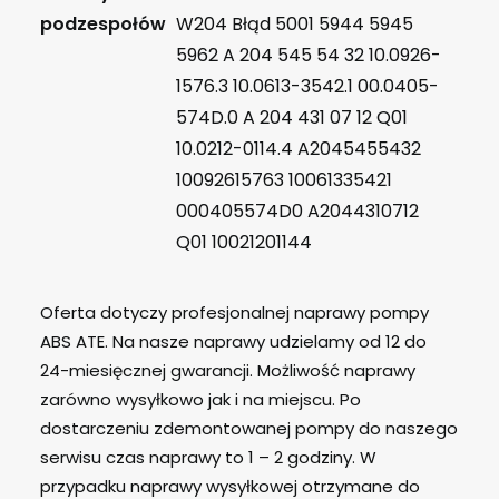
podzespołów
W204 Błąd 5001 5944 5945
5962 A 204 545 54 32 10.0926-
1576.3 10.0613-3542.1 00.0405-
574D.0 A 204 431 07 12 Q01
10.0212-0114.4 A2045455432
10092615763 10061335421
000405574D0 A2044310712
Q01 10021201144
Oferta dotyczy profesjonalnej naprawy pompy
ABS ATE. Na nasze naprawy udzielamy od 12 do
24-miesięcznej gwarancji. Możliwość naprawy
zarówno wysyłkowo jak i na miejscu. Po
dostarczeniu zdemontowanej pompy do naszego
serwisu czas naprawy to 1 – 2 godziny. W
przypadku naprawy wysyłkowej otrzymane do