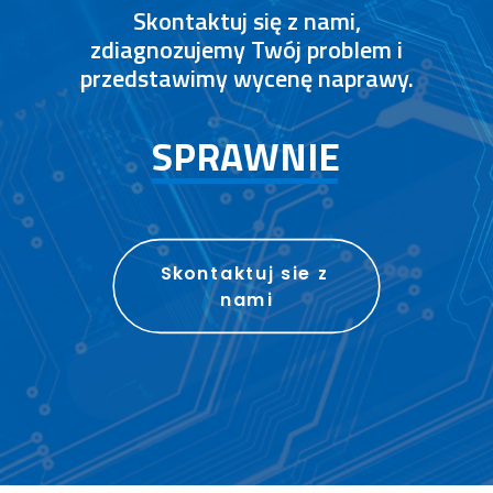
Skontaktuj się z nami,
zdiagnozujemy Twój problem i
przedstawimy wycenę naprawy.
S
P
R
A
W
N
I
E
Skontaktuj sie z 
nami