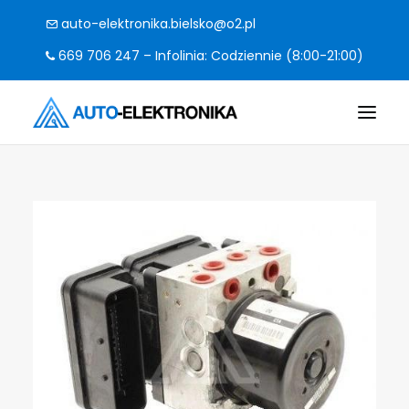
auto-elektronika.bielsko@o2.pl
669 706 247 – Infolinia: Codziennie (8:00-21:00)
O FIRMIE
POMPY I STEROWNIKI
CO NAPRAWIAMY?
KODY BŁĘDÓW
FAQ
KONTAKT