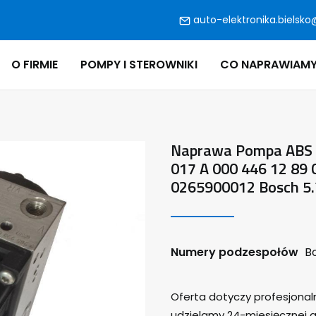
auto-elektronika.bielsko
O FIRMIE
POMPY I STEROWNIKI
CO NAPRAWIAM
Naprawa Pompa ABS M
017 A 000 446 12 89
0265900012 Bosch 5.
Numery podzespołów
Bo
Oferta dotyczy profesjona
udzielamy 24-miesięcznej g