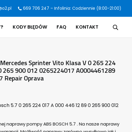
@o2.pl
669 706 247 – Infolinia: Codziennie (8:00-21:00)
Y?
KODY BŁĘDÓW
FAQ
KONTAKT
ercedes Sprinter Vito Klasa V 0 265 224
 0 265 900 012 0265224017 A0004461289
7 Repair Oprava
sch 5.7 0 265 224 017 A 000 446 12 89 0 265 900 012
lnej naprawy pompy ABS BOSCH 5.7 . Na nasze naprawy
warancji. Możliwość naprawy zarówno wysyłkowo jak i