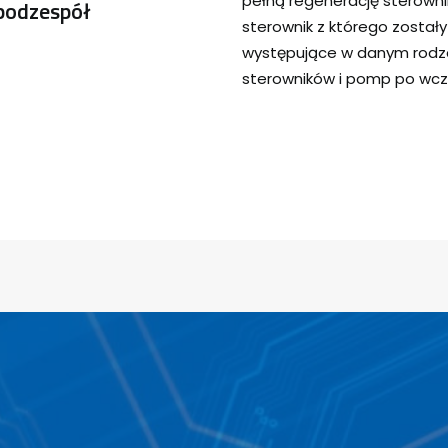
pełną regenerację sterown
podzespół
sterownik z którego został
występujące w danym rodza
sterowników i pomp po wcz