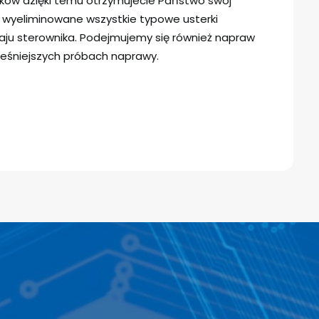
ików dzięki temu otrzymujecie Państwo swój
y wyeliminowane wszystkie typowe usterki
ju sterownika. Podejmujemy się również napraw
eśniejszych próbach naprawy.