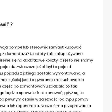
wić ?
woją pompę lub sterownik zamiast kupować
z demontażu? Niestety taki zakup używanej
rażenie się na dodatkowe koszty. Często nie znamy
 pojazdu zwłaszcza jeżeli był to pojazd
u pojazdu z jakiego została wymontowana, a
o najczęściej jest to gwarancja rozruchowa lub
a część po zamontowaniu zadziała to tak
go będzie sprawnie funkcjonować, gdyż są to
ią po pewnym czasie w zależności od typu pompy
owna ich regeneracja. Nasza firma przeprowadza