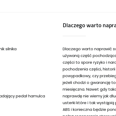
Dlaczego warto napra
k silnika
Dlaczego warto naprawić s
używaną część pochodzącą 
części to spore ryzyko i na
pochodzenia części, historii
powypadkowy, czy przebieg
jeżeli chodzi o gwarancję t
miesięczna. Nawet gdy tak
padający pedał hamulca
naprawdę nie wiemy jak dłu
usterki które i tak wystąp
ABS i konieczna będzie pon