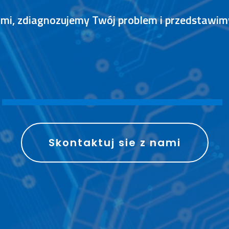
nami, zdiagnozujemy Twój problem i przedstawi
S
P
R
A
W
N
I
E
Skontaktuj sie z nami