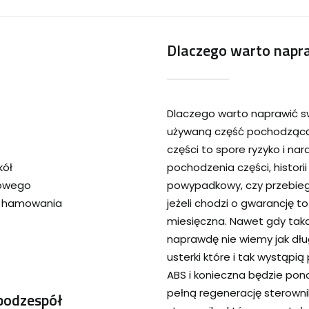
Dlaczego warto napra
Dlaczego warto naprawić s
używaną część pochodzącą 
części to spore ryzyko i na
kół
pochodzenia części, historii
cowego
powypadkowy, czy przebieg
s hamowania
jeżeli chodzi o gwarancję t
miesięczna. Nawet gdy tak
naprawdę nie wiemy jak dłu
usterki które i tak wystąp
ABS i konieczna będzie pon
pełną regenerację sterown
podzespół