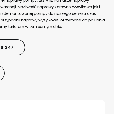
lnej naprawy pompy ABS ATE. Na nasze naprawy
warancji. Możliwość naprawy zarówno wysyłkowo jak i
iu zdemontowanej pompy do naszego serwisu czas
W przypadku naprawy wysyłkowej otrzymane do południa
amy kurierem w tym samym dniu.
06 247