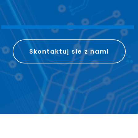
S
P
R
A
W
N
I
E
Skontaktuj sie z nami