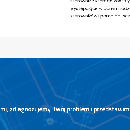
sterownik z którego został
występujące w danym rodza
sterowników i pomp po wcz
nami, zdiagnozujemy Twój problem i przedstawi