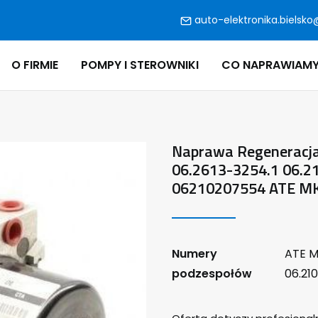
auto-elektronika.bielsko
O FIRMIE
POMPY I STEROWNIKI
CO NAPRAWIAM
Naprawa Regeneracja
06.2613-3254.1 06.
06210207554 ATE MK
Numery
ATE M
podzespołów
06.21