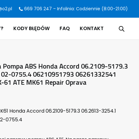
@o2.pl
669 706 247 – Infolinia: Codziennie (8:00-21:00)
Y?
KODY BŁĘDÓW
FAQ
KONTAKT
 Pompa ABS Honda Accord 06.2109-5179.3
2102-0755.4 06210951793 06261332541
-61 ATE MK61 Repair Oprava
K61 Honda Accord 06.2109-5179.3 06.2613-3254.1
02-0755.4