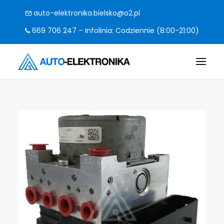
auto-elektronika.bielsko@o2.pl
669 706 247 – Infolinia: Codziennie (8:00-21:00)
O FIRMIE
POMPY I STEROWNIKI
CO NAPRAWIAMY?
KODY BŁĘDÓW
FAQ
KONTAKT