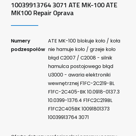
10039913764 3071 ATE MK-100 ATE
MK100 Repair Oprava
Numery
ATE MK-100 blokuje koło / koła
podzespołów
nie hamuje koło / grzeje koło
błąd C2007 / C2008 - silnik
hamulca postojowego błąd
U3000 - awaria elektroniki
wewnętrznej F1FC-2C219-BL
F1FC-2C405-BK 10.0918-0137.3
10.0399-1376.4 F1FC2C219BL
F1FC2C405BK 10091801373
10039913764 3071