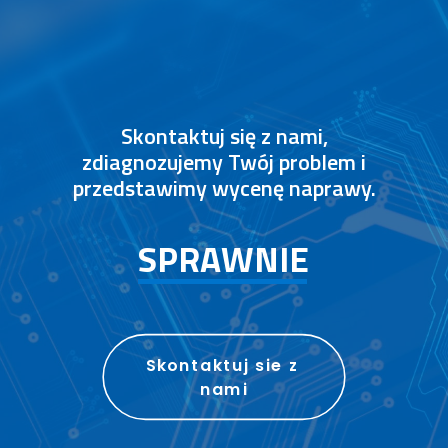
Skontaktuj się z nami,
zdiagnozujemy Twój problem i
przedstawimy wycenę naprawy.
P
R
O
F
E
S
J
O
N
A
L
N
I
E
Skontaktuj sie z 
nami