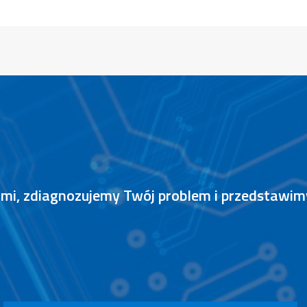
nami, zdiagnozujemy Twój problem i przedstawi
S
P
R
A
W
N
I
E