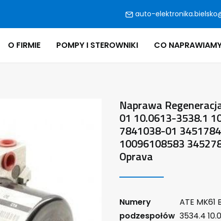
auto-elektronika.bielsko
O FIRMIE
POMPY I STEROWNIKI
CO NAPRAWIAM
Naprawa Regeneracj
01 10.0613-3538.1 1
7841038-01 345178
10096108583 345278
Oprava
Numery
ATE MK61 B
podzespołów
3534.4 10.