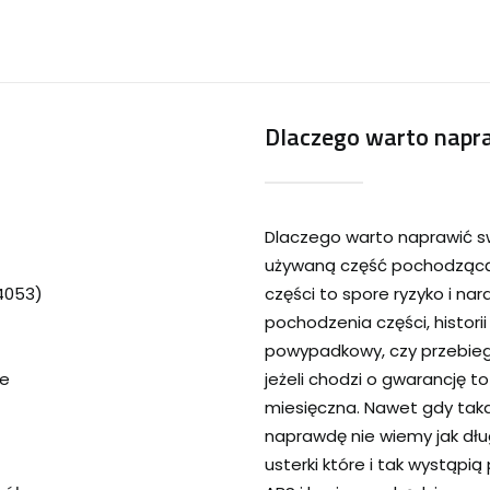
Dlaczego warto napra
Dlaczego warto naprawić s
używaną część pochodzącą 
24053)
części to spore ryzyko i na
pochodzenia części, historii
powypadkowy, czy przebieg
ie
jeżeli chodzi o gwarancję t
miesięczna. Nawet gdy tak
naprawdę nie wiemy jak dłu
usterki które i tak wystąp