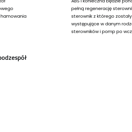
kół
ABS i konieczna będzie pon
cowego
pełną regenerację sterown
s hamowania
sterownik z którego został
występujące w danym rodza
sterowników i pomp po wcz
podzespół