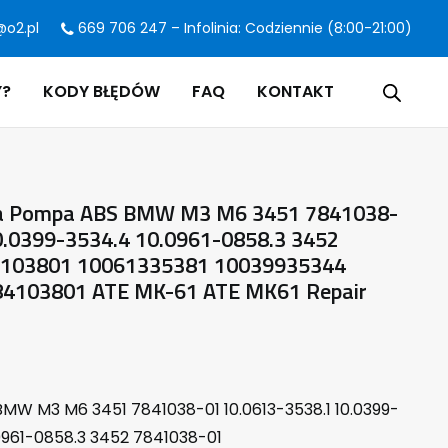
@o2.pl
669 706 247 – Infolinia: Codziennie (8:00-21:00)
Y?
KODY BŁĘDÓW
FAQ
KONTAKT
a Pompa ABS BMW M3 M6 3451 7841038-
0.0399-3534.4 10.0961-0858.3 3452
4103801 10061335381 10039935344
4103801 ATE MK-61 ATE MK61 Repair
MW M3 M6 3451 7841038-01 10.0613-3538.1 10.0399-
0961-0858.3 3452 7841038-01