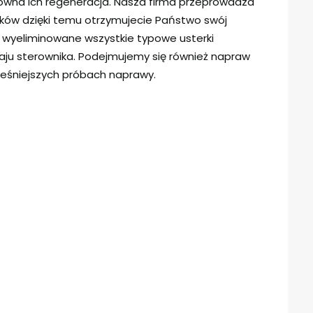
owna ich regeneracja. Nasza firma przeprowadza
ików dzięki temu otrzymujecie Państwo swój
y wyeliminowane wszystkie typowe usterki
ju sterownika. Podejmujemy się również napraw
eśniejszych próbach naprawy.