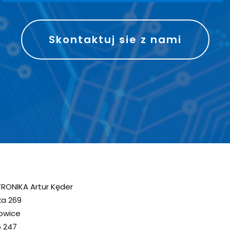
Skontaktuj sie z nami
RONIKA Artur Kęder
ka 269
owice
6 247