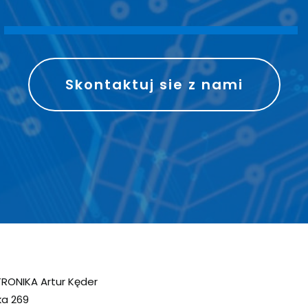
Skontaktuj sie z nami
RONIKA Artur Kęder
ka 269