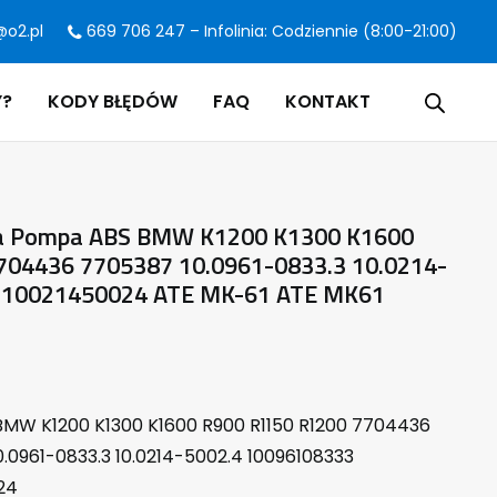
@o2.pl
669 706 247 – Infolinia: Codziennie (8:00-21:00)
Y?
KODY BŁĘDÓW
FAQ
KONTAKT
a Pompa ABS BMW K1200 K1300 K1600
704436 7705387 10.0961-0833.3 10.0214-
 10021450024 ATE MK-61 ATE MK61
BMW K1200 K1300 K1600 R900 R1150 R1200 7704436
.0961-0833.3 10.0214-5002.4 10096108333
24