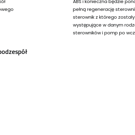
kół
ABS i konieczna będzie pon
cowego
pełną regenerację sterown
sterownik z którego został
występujące w danym rodza
sterowników i pomp po wcz
podzespół