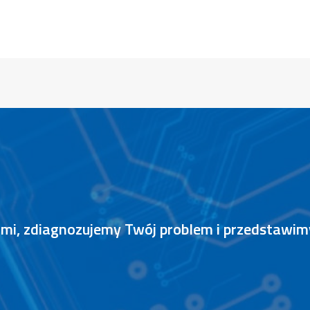
nami, zdiagnozujemy Twój problem i przedstawi
S
P
R
A
W
N
I
E