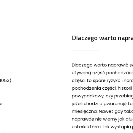
Dlaczego warto napra
Dlaczego warto naprawić s
używaną część pochodzącą 
24053)
części to spore ryzyko i na
pochodzenia części, historii
powypadkowy, czy przebieg
ie
jeżeli chodzi o gwarancję t
miesięczna. Nawet gdy tak
naprawdę nie wiemy jak dłu
usterki które i tak wystąp