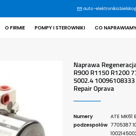
auto-elektronika.bielsko
O FIRMIE
POMPY I STEROWNIKI
CO NAPRAWIAM
Naprawa Regeneracj
R900 R1150 R1200 7
5002.4 10096108333
Repair Oprava
Numery
ATE MK61 
podzespołów
7705387 10
100214500