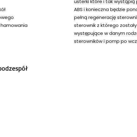
usterki które i tak wystąp
kół
ABS i konieczna będzie pon
cowego
pełną regenerację sterown
s hamowania
sterownik z którego został
występujące w danym rodza
sterowników i pomp po wcz
podzespół