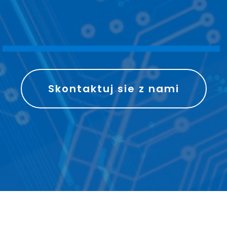
S
P
R
A
W
N
I
E
Skontaktuj sie z nami