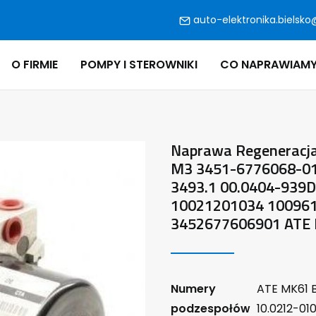
auto-elektronika.bielsko
O FIRMIE
POMPY I STEROWNIKI
CO NAPRAWIAM
Naprawa Regeneracj
M3 3451-6776068-01 
3493.1 00.0404-939
10021201034 10096
3452677606901 ATE 
Numery
ATE MK61 
podzespołów
10.0212-01