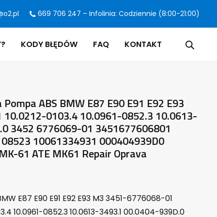
@o2.pl
669 706 247 – Infolinia: Codziennie (8:00-21:00)
Y?
KODY BŁĘDÓW
FAQ
KONTAKT
a Pompa ABS BMW E87 E90 E91 E92 E93
10.0212-0103.4 10.0961-0852.3 10.0613-
D.0 3452 6776069-01 3451677606801
108523 10061334931 000404939D0
MK-61 ATE MK61 Repair Oprava
BMW E87 E90 E91 E92 E93 M3 3451-6776068-01
03.4 10.0961-0852.3 10.0613-3493.1 00.0404-939D.0