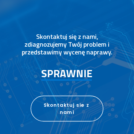
Skontaktuj się z nami,
zdiagnozujemy Twój problem i
przedstawimy wycenę naprawy.
S
P
R
A
W
N
I
E
Skontaktuj sie z 
nami