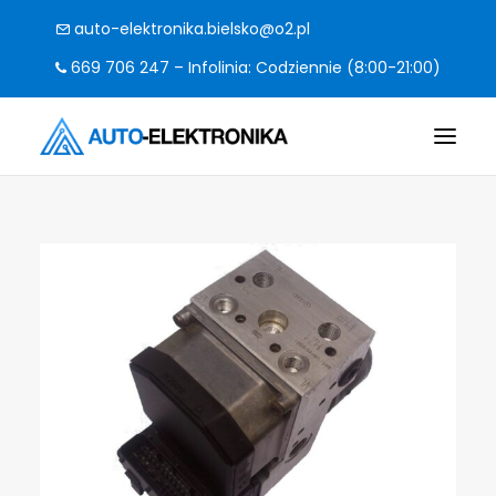
auto-elektronika.bielsko@o2.pl
669 706 247 – Infolinia: Codziennie (8:00-21:00)
O FIRMIE
POMPY I STEROWNIKI
CO NAPRAWIAMY?
KODY BŁĘDÓW
FAQ
KONTAKT